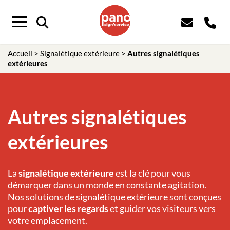
Menu
Accueil
>
Signalétique extérieure
>
Autres signalétiques
extérieures
Autres signalétiques
extérieures
La
signalétique extérieure
est la clé pour vous
démarquer dans un monde en constante agitation.
Nos solutions de signalétique extérieure sont conçues
pour
captiver les regards
et guider vos visiteurs vers
votre emplacement.