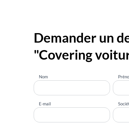
Demander un dev
"Covering voitu
Nous
Nom
Prén
contacter
E-mail
Socié