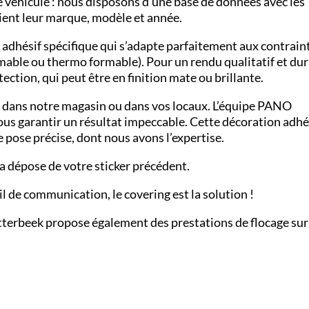
 véhicule : nous disposons d’une base de données avec les
oient leur marque, modèle et année.
n adhésif spécifique qui s’adapte parfaitement aux contrain
able ou thermo formable). Pour un rendu qualitatif et dur
ection, qui peut être en finition mate ou brillante.
e dans notre magasin ou dans vos locaux. L’équipe PANO
vous garantir un résultat impeccable. Cette décoration adh
e pose précise, dont nous avons l’expertise.
la dépose de votre sticker précédent.
il de communication, le covering est la solution !
tterbeek
propose également des prestations de
flocage
sur 