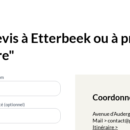
is à Etterbeek ou à p
re"
om
Coordonn
té (optionnel)
Avenue d’Audergh
Mail > contact@
Itinéraire