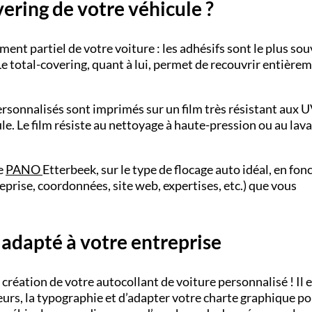
ering de votre véhicule ?
nt partiel de votre voiture : les adhésifs sont le plus so
Le
total-covering
,
quant à lui, permet de recouvrir entièrem
ersonnalisés
sont imprimés sur un film très résistant aux U
ule. Le film résiste au nettoyage à haute-pression ou au lav
e
PANO
Etterbeek,
sur le type de
flocage auto
idéal, en fon
eprise, coordonnées, site web, expertises, etc.) que vous
 adapté à votre entreprise
 création de votre
autocollant de voiture personnalisé
! Il 
leurs, la typographie et d’adapter votre charte graphique p