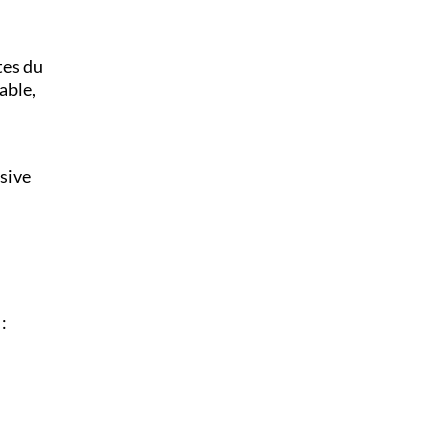
tes du
able,
ésive
: