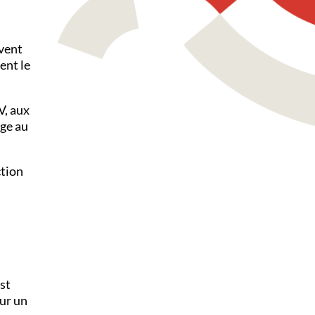
uvent
ent le
V, aux
age au
ction
est
our un