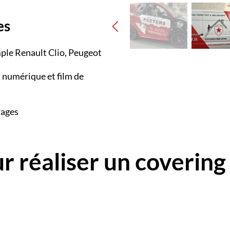
es
mple Renault Clio, Peugeot
n numérique et film de
rages
r réaliser un covering