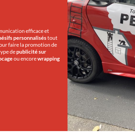
munication efficace et
hésifs personnalisés
tout
our faire la promotion de
 type de
publicité sur
locage
ou encore
wrapping