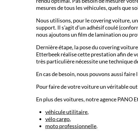
rendu optimal. Pas besoin de mesurer votre
mesures de tous les véhicules, quels que s
Nous utilisons, pour le
covering voiture
, u
support. Il s’agit d’un
adhésif coulé
(conform
nous ajoutons un
film de lamination
ou prot
Dernière étape, la pose du covering voitur
Etterbeek
réalise cette prestation afin de 
très particulière nécessite une technique d
En cas de besoin, nous pouvons aussi faire 
Pour faire de votre voiture un véritable out
En plus des voitures, notre agence PANO
E
véhicule utilitaire
,
vélo cargo
,
moto professionnelle
.