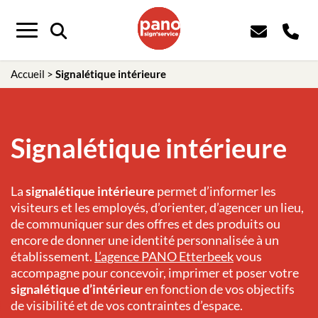
Menu
Accueil
>
Signalétique intérieure
Signalétique intérieure
La
signalétique intérieure
permet d’informer les
visiteurs et les employés, d’orienter, d’agencer un lieu,
de communiquer sur des offres et des produits ou
encore de donner une identité personnalisée à un
établissement.
L’agence PANO
Etterbeek
vous
accompagne pour concevoir, imprimer et poser votre
signalétique d’intérieur
en fonction de vos objectifs
de visibilité et de vos contraintes d’espace.